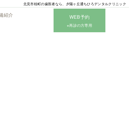
北見市桂町の歯医者なら、夕陽ヶ丘通ちひろデンタルクリニック
備紹介
WEB予約
※再診の方専用