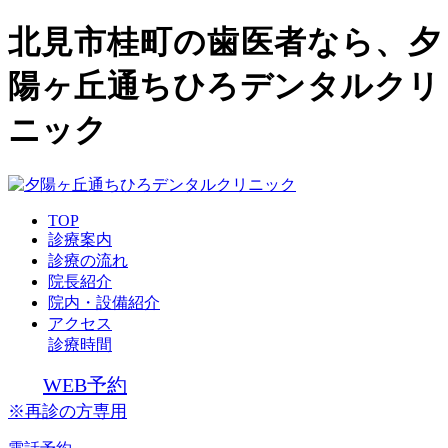
北見市桂町の歯医者なら、夕
陽ヶ丘通ちひろデンタルクリ
ニック
TOP
診療案内
診療の流れ
院長紹介
院内・設備紹介
アクセス
診療時間
WEB予約
※再診の方専用