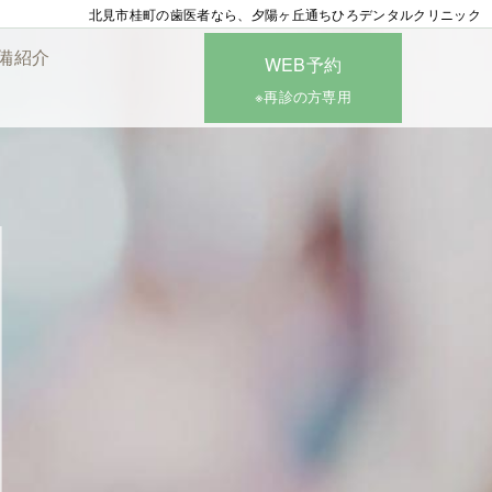
北見市桂町の歯医者なら、夕陽ヶ丘通ちひろデンタルクリニック
備紹介
WEB予約
※再診の方専用