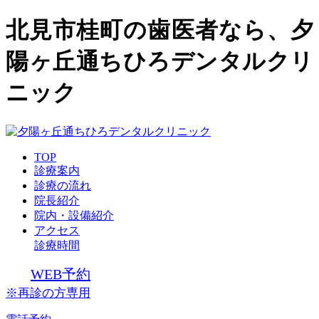
北見市桂町の歯医者なら、夕
陽ヶ丘通ちひろデンタルクリ
ニック
TOP
診療案内
診療の流れ
院長紹介
院内・設備紹介
アクセス
診療時間
WEB予約
※再診の方専用